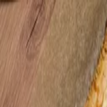
Y.
Rezepte
Zutaten
Blog
#NR
SUCHEN
SagEss