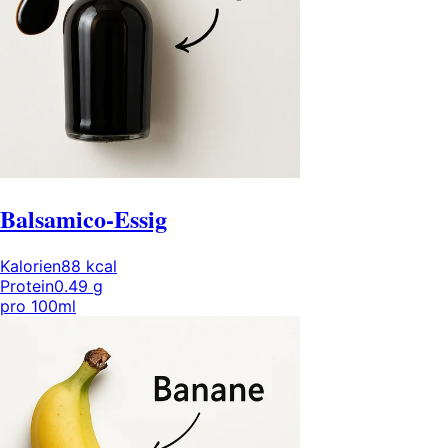
Balsamico-Essig
Kalorien
88
kcal
Protein
0.49
g
pro
100ml