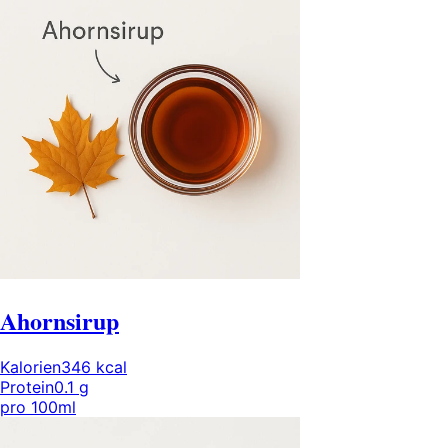
Ahornsirup
Kalorien
346
kcal
Protein
0.1
g
pro
100ml