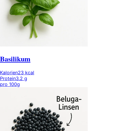
Basilikum
Kalorien
23
kcal
Protein
3.2
g
pro
100g