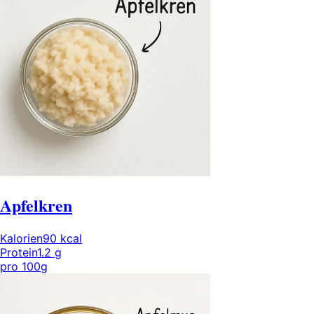
Apfelkren
Kalorien
90
kcal
Protein
1.2
g
pro
100g