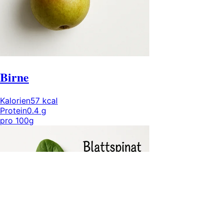
Birne
Kalorien
57
kcal
Protein
0.4
g
pro
100g