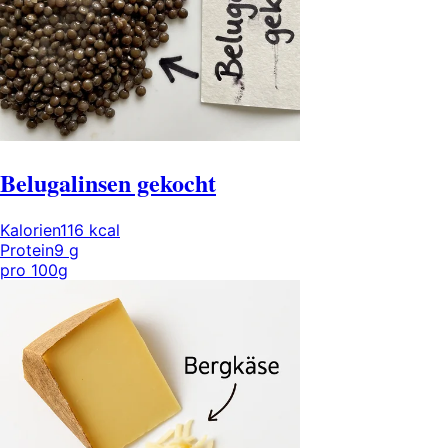
Belugalinsen gekocht
Kalorien
116
kcal
Protein
9
g
pro
100g