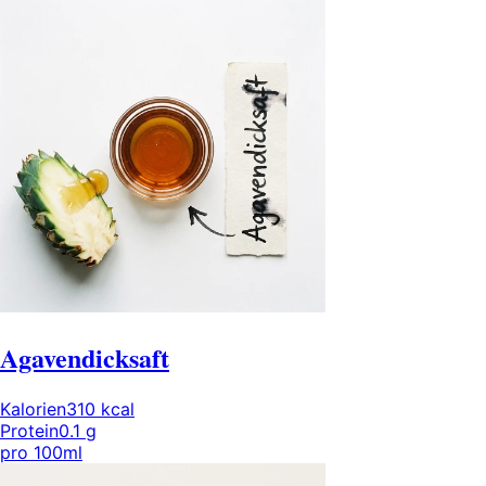
Agavendicksaft
Kalorien
310
kcal
Protein
0.1
g
pro
100ml