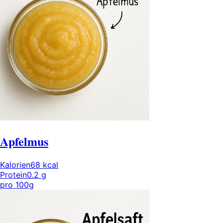
Apfelmus
Kalorien
68
kcal
Protein
0.2
g
pro
100g