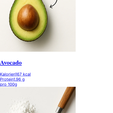
Avocado
Kalorien
167
kcal
Protein
1.96
g
pro
100g