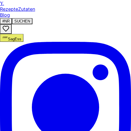
Y.
Rezepte
Zutaten
Blog
#NR
SUCHEN
SagEss