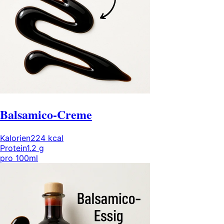
Balsamico-Creme
Kalorien
224
kcal
Protein
1.2
g
pro
100ml