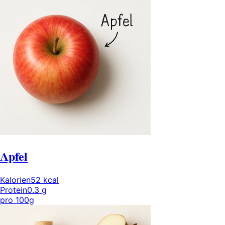
Apfel
Kalorien
52
kcal
Protein
0.3
g
pro
100g