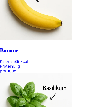
Banane
Kalorien
89
kcal
Protein
1.1
g
pro
100g