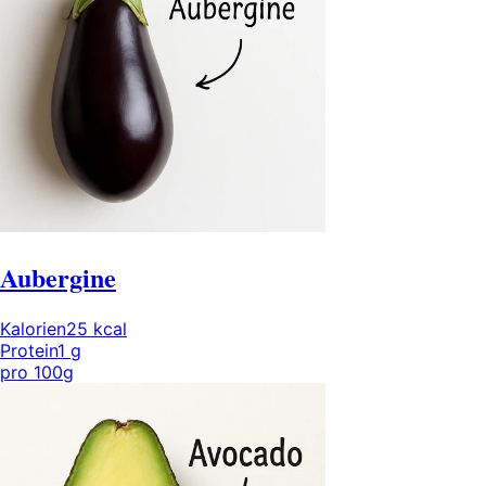
Aubergine
Kalorien
25
kcal
Protein
1
g
pro
100g