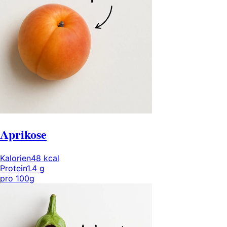
Aprikose
Kalorien
48
kcal
Protein
1.4
g
pro
100g