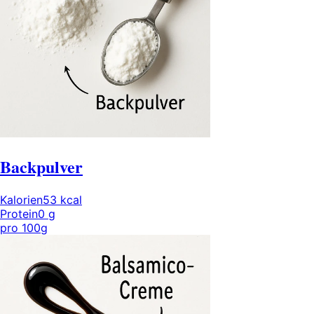
Backpulver
Kalorien
53
kcal
Protein
0
g
pro
100g