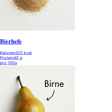
Bierhefe
Kalorien
325
kcal
Protein
40
g
pro
100g