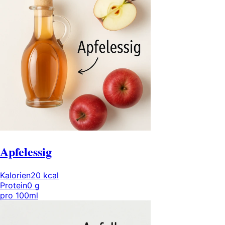
Apfelessig
Kalorien
20
kcal
Protein
0
g
pro
100ml