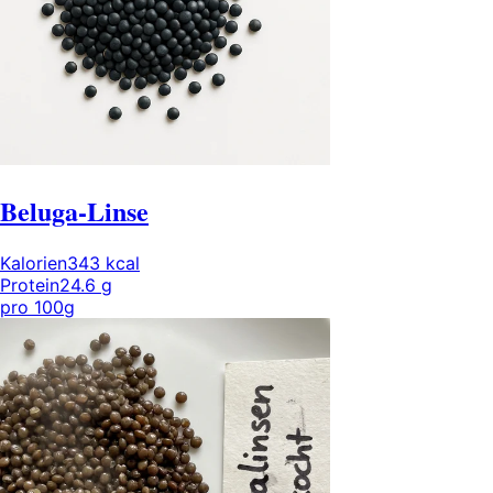
Beluga-Linse
Kalorien
343
kcal
Protein
24.6
g
pro
100g