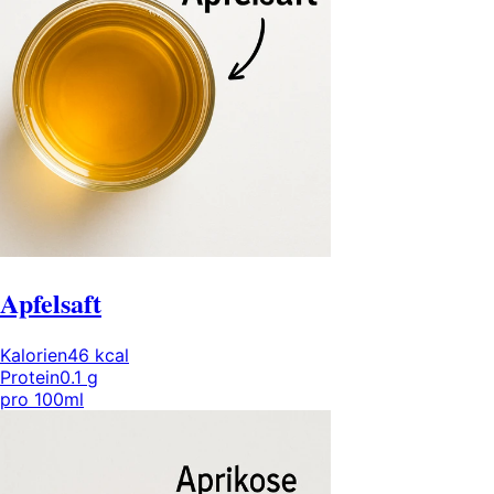
Apfelsaft
Kalorien
46
kcal
Protein
0.1
g
pro
100ml