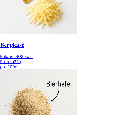
Bergkäse
Kalorien
402
kcal
Protein
27
g
pro
100g