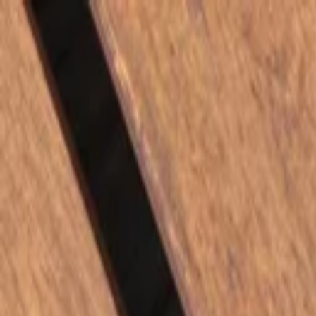
Y.
Rezepte
Zutaten
Blog
#NR
SUCHEN
SagEss