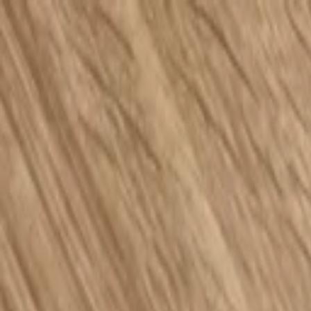
Y.
Rezepte
Zutaten
Blog
#NR
SUCHEN
SagEss