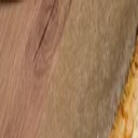
Y.
Rezepte
Zutaten
Blog
#NR
SUCHEN
SagEss