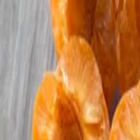
Y.
Rezepte
Zutaten
Blog
#NR
SUCHEN
SagEss