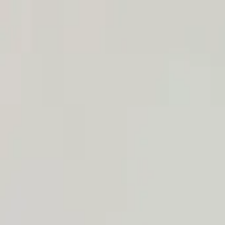
Y.
Rezepte
Zutaten
Blog
#NR
SUCHEN
SagEss