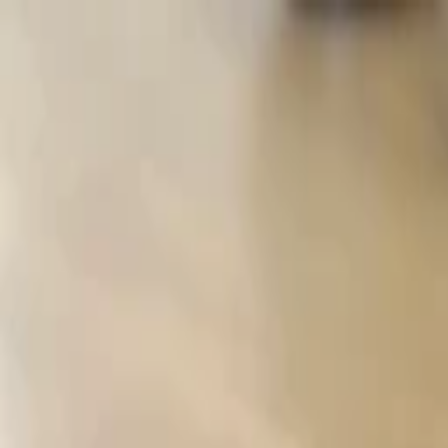
Y.
Rezepte
Zutaten
Blog
#NR
SUCHEN
SagEss