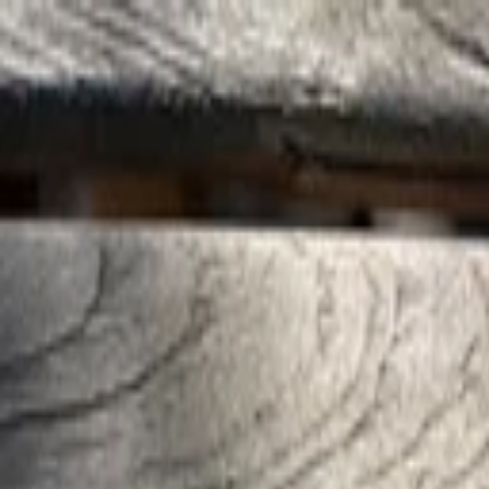
Y.
Rezepte
Zutaten
Blog
#NR
SUCHEN
SagEss