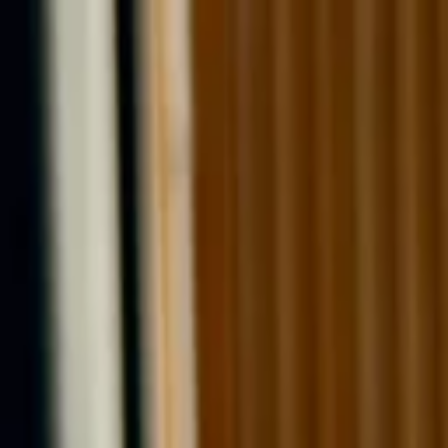
Y.
Rezepte
Zutaten
Blog
#NR
SUCHEN
SagEss