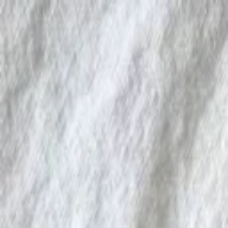
Y.
Rezepte
Zutaten
Blog
#NR
SUCHEN
SagEss