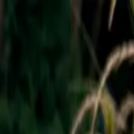
Y.
Rezepte
Zutaten
Blog
#NR
SUCHEN
SagEss