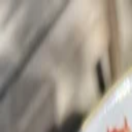
Y.
Rezepte
Zutaten
Blog
#NR
SUCHEN
SagEss