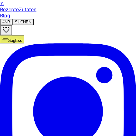
Y.
Rezepte
Zutaten
Blog
#NR
SUCHEN
SagEss