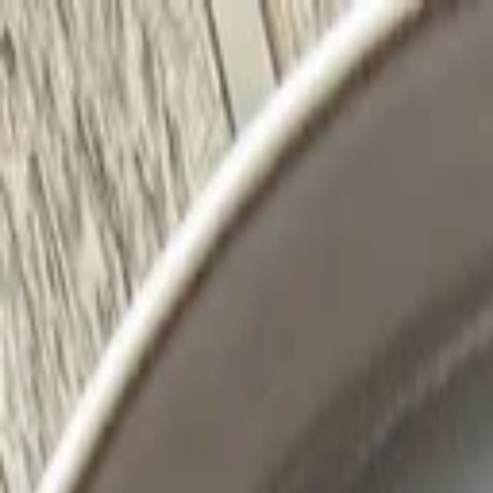
Y.
Rezepte
Zutaten
Blog
#NR
SUCHEN
SagEss