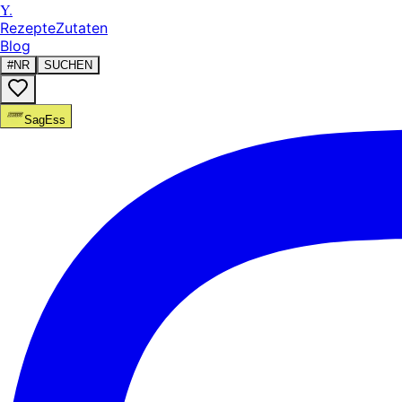
Y.
Rezepte
Zutaten
Blog
#NR
SUCHEN
SagEss